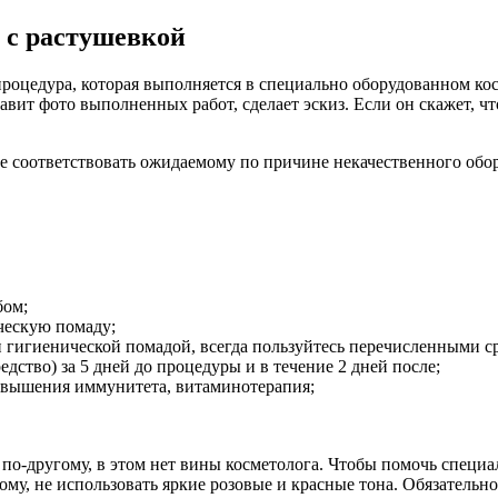
 с растушевкой
 процедура, которая выполняется в специально оборудованном к
авит фото выполненных работ, сделает эскиз. Если он скажет, ч
 не соответствовать ожидаемому по причине некачественного об
бом;
ческую помаду;
и гигиенической помадой, всегда пользуйтесь перечисленными с
ство) за 5 дней до процедуры и в течение 2 дней после;
овышения иммунитета, витаминотерапия;
 по-другому, в этом нет вины косметолога. Чтобы помочь специа
му, не использовать яркие розовые и красные тона. Обязательн