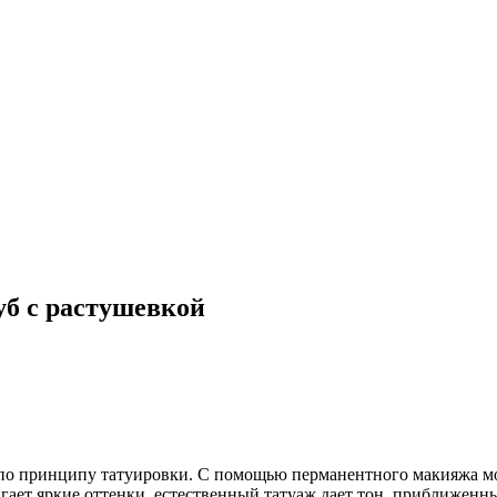
уб с растушевкой
 по принципу татуировки. С помощью перманентного макияжа мо
ает яркие оттенки, естественный татуаж дает тон, приближенны