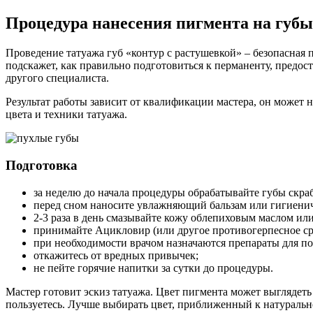
Процедура нанесения пигмента на губы
Проведение татуажа губ «контур с растушевкой» – безопасная
подскажет, как правильно подготовиться к перманенту, предост
другого специалиста.
Результат работы зависит от квалификации мастера, он может
цвета и техники татуажа.
Подготовка
за неделю до начала процедуры обрабатывайте губы скра
перед сном наносите увлажняющий бальзам или гигиени
2-3 раза в день смазывайте кожу облепиховым маслом ил
принимайте Ацикловир (или другое противогерпесное сред
при необходимости врачом назначаются препараты для п
откажитесь от вредных привычек;
не пейте горячие напитки за сутки до процедуры.
Мастер готовит эскиз татуажа. Цвет пигмента может выглядеть
пользуетесь. Лучше выбирать цвет, приближенный к натурально