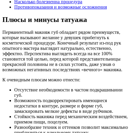
Насколько болезненна процедура
Противопоказания и возможные осложнения
Плюсы и минусы татуажа
Перманентный макияж губ обладает рядом преимуществ,
которые вызывают желание у девушек прибегнуть к
косметической процедуре. Конечный результат из-под рук
опытного мастера выглядит натурально, естественно,
эффектно. Перспектива выглядеть всегда на все 100%
становится той целью, перед которой представительницы
прекрасной половины не в силах устоять, даже узнав о
возможных негативных последствиях «вечного» макияжа.
К очевидным плюсам можно отнести:
Отсутствие необходимости в частом подкрашивании
губ.
Возможность подкорректировать имеющиеся
недостатки в контуре, размере и форме губ,
замаскировать мелкие дефекты в виде рубчиков.
Стойкость макияжа перед механическим воздействием,
приемом пищи, поцелуем.
Разнообразие техник и оттенков позволит максимально
приблизиться к идеальному татуажу.