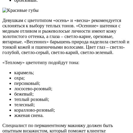
бронзовый.
Девушкам с цветотипом «осень» и «весна» рекомендуется
склоняться к выбору теплых тонов. «Осенние» шатенки с
медным отливом и рыжеволосые личности имеют кожу
золотистого оттенка, а глаза – светло-карие, ореховые,
янтарные. «Весенних» барышень природа наделила светлой и
тонкой кожей и пшеничными волосами. Цвет глаз – светло-
голубой, светло-серый, светло-карий, светло-зеленый.
«Теплому» цветотипу подойдут тона:
карамель;
охра;
персиковый;
лососево-розовый;
бежевый;
теплый розовый;
телесный;
кораллово-розовый;
жженая сиена.
Специалист по перманентному макияжу должен быть
опытным визажистом, который поможет клиентке