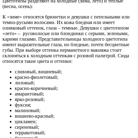
Цветотипы разделяют на холодные (зима, лето) и теплые
(весна, осень):
К «зиме» относятся брюнетки и девушки с пепельными или
темно-русыми волосами. Их кожа бледная или имеет
оливковый оттенок, глаза – темные. Девушки с цветотипом
«лето» – русоволосые или блондинки с серыми, зелеными,
карими глазами. Представительницы холодного цветотипа
имеют выразительные глаза, но бледные, почти бесцветные
губы. При выборе оттенка перманетного макияжа стоит
склоняться к холодным оттенкам с розовой палитрой. Сюда
относятся такие цвета и оттенки:
сливовый, вишневый;
красно-фиолетовый;
лиловый;
красно-коричневый;
амарантовый;
ярко-розовый;
фуксия;
малиновый;
вишнево-красный;
цикламен;
сиреневый;
терракотовый;