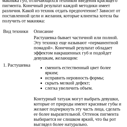
макияжа губ, отличающихся техникой введения красящего
пигмента. Конечный результат каждой методики имеет
различия. Какой из техник отдать предпочтение? Зависит от
поставленной цели и желания, которые клиентка хотела бы
получить от макияжа:
Вид техники
Описание
Растушевка бывает частичной или полной.
Эту технику еще называют «перманентной
помадой». Конечный результат обладает
эффектом накрашенных губ и подойдет
девушкам, желающим:
1. Растушевка
сменить естественный цвет более
ярким;
исправить неровность формы;
скрыть мелкий дефект;
слегка увеличить объем.
Контурный татуаж могут выбрать девушки,
которые от природы имеют красивые губы и
желают подчеркнуть эту часть лица, сделать
ее более выразительной. Оттенок пигмента
выбирается не слишком яркий, что бы рот
выглядел более натурально.