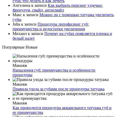
губа: что делать и как лечить
Ангелина
к записи
Как выбрать пирсинг уздечки:
френулум, смайл, антисмайл
Макс
к записи
Можно ли с помощью татуажа увеличить
губы
Julia
к записи
Процедура липофилинг губ:
преимущества и недостатки увеличения
Михаил
к записи
Почему на губах появляется пленка и
белый налет
Популярные
Новые
Макияж
Напыления губ: преимущества и особенности
процедуры
Макияж
Правила ухода за губами после процедуры татуажа
Макияж
Как проводится процедура акварельного татуажа губ и
ее преимущества