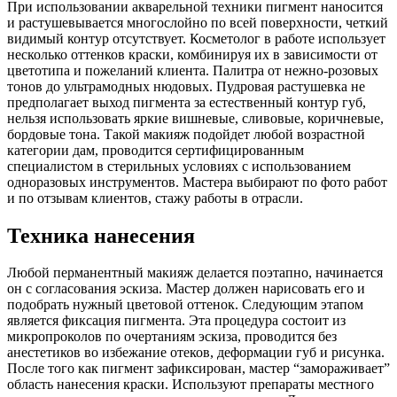
При использовании акварельной техники пигмент наносится
и растушевывается многослойно по всей поверхности, четкий
видимый контур отсутствует. Косметолог в работе использует
несколько оттенков краски, комбинируя их в зависимости от
цветотипа и пожеланий клиента. Палитра от нежно-розовых
тонов до ультрамодных нюдовых. Пудровая растушевка не
предполагает выход пигмента за естественный контур губ,
нельзя использовать яркие вишневые, сливовые, коричневые,
бордовые тона. Такой макияж подойдет любой возрастной
категории дам, проводится сертифицированным
специалистом в стерильных условиях с использованием
одноразовых инструментов. Мастера выбирают по фото работ
и по отзывам клиентов, стажу работы в отрасли.
Техника нанесения
Любой перманентный макияж делается поэтапно, начинается
он с согласования эскиза. Мастер должен нарисовать его и
подобрать нужный цветовой оттенок. Следующим этапом
является фиксация пигмента. Эта процедура состоит из
микропроколов по очертаниям эскиза, проводится без
анестетиков во избежание отеков, деформации губ и рисунка.
После того как пигмент зафиксирован, мастер “замораживает”
область нанесения краски. Используют препараты местного