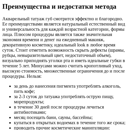
Преимущества и недостатки метода
Акварельный татуаж губ смотрится эффектно и благородно.
Ее преимуществами является натуральный естественный вид
и универсальность для каждой возрастной категории, формы
лица. Плюсом процедуры является также значительная
экономия времени и денег на ежедневный макияж,
декоративную косметику, идеальный look в любое время
суток. Стоит отметить возможность скрыть дефекты (шрамы,
рубцы, невыразительный цвет, недостаточный объем),
визуально приподнять уголки рта и иметь идеальные губки в
течение 5 лет. Минусами можно считать кропотливый уход,
высокую стоимость, множественные ограничения до и после
процедуры. Нельзя:
за день до нанесения пигмента употреблять алкоголь,
пить кофе;
за 2-3 суток до татуажа употреблять острую пищу,
морепродукты;
в течение 30 дней после процедуры лечиться
антибиотиками;
месяц посещать бани, сауны, бассейны;
купаться в открытых водоемах в течение того же срока;
проводить прочие косметические манипуляции: