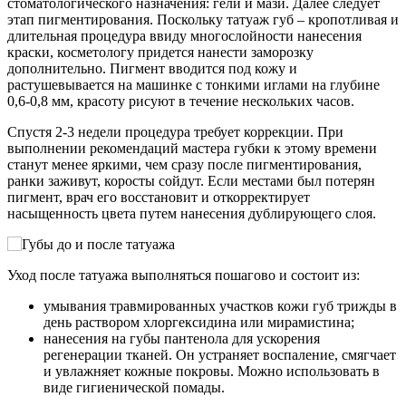
стоматологического назначения: гели и мази. Далее следует
этап пигментирования. Поскольку татуаж губ – кропотливая и
длительная процедура ввиду многослойности нанесения
краски, косметологу придется нанести заморозку
дополнительно. Пигмент вводится под кожу и
растушевывается на машинке с тонкими иглами на глубине
0,6-0,8 мм, красоту рисуют в течение нескольких часов.
Спустя 2-3 недели процедура требует коррекции. При
выполнении рекомендаций мастера губки к этому времени
станут менее яркими, чем сразу после пигментирования,
ранки заживут, коросты сойдут. Если местами был потерян
пигмент, врач его восстановит и откорректирует
насыщенность цвета путем нанесения дублирующего слоя.
Уход после татуажа выполняться пошагово и состоит из:
умывания травмированных участков кожи губ трижды в
день раствором хлоргексидина или мирамистина;
нанесения на губы пантенола для ускорения
регенерации тканей. Он устраняет воспаление, смягчает
и увлажняет кожные покровы. Можно использовать в
виде гигиенической помады.