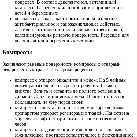
покровах. В составе декспантенол, витаминный
комплекс. Разрешен к использованию при лечении
детей и беременных;
левомеколь – оказывает противовоспалительное,
антибактериальное и ранозаживляющее действие.
Активен в отношении стафилококка, стрептококка,
колонизирующих раневую поверхность. Разрешен для
лечения детей и беременных женщин.
Компрессы
Заживляют раневые поверхности компрессы с отварами
лекарственных трав. Популярные рецепты:
компресс с отваром эвкалипта и медом.
На 5 чайных
ложек растительного сырья потребуется 1 стакан
кипятка. Залить и оставить до полного остывания.
Добавить 0,5 чайной ложки меда. Пропитать тампон,
накладывать на язву перед сном;
компресс с соком алоэ или готовым лекарственным
препаратом ускоряет регенерацию тканей. Нанести на
марлевую салфетку, приложить к ране на несколько
часов;
компресс с ягодами черники или клюквы – оказывает
заживляющее, противовоспалительное и бактерицидное