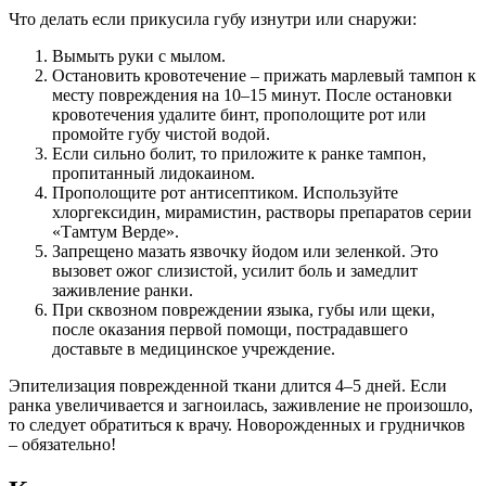
Что делать если прикусила губу изнутри или снаружи:
Вымыть руки с мылом.
Остановить кровотечение – прижать марлевый тампон к
месту повреждения на 10–15 минут. После остановки
кровотечения удалите бинт, прополощите рот или
промойте губу чистой водой.
Если сильно болит, то приложите к ранке тампон,
пропитанный лидокаином.
Прополощите рот антисептиком. Используйте
хлоргексидин, мирамистин, растворы препаратов серии
«Тамтум Верде».
Запрещено мазать язвочку йодом или зеленкой. Это
вызовет ожог слизистой, усилит боль и замедлит
заживление ранки.
При сквозном повреждении языка, губы или щеки,
после оказания первой помощи, пострадавшего
доставьте в медицинское учреждение.
Эпителизация поврежденной ткани длится 4–5 дней. Если
ранка увеличивается и загноилась, заживление не произошло,
то следует обратиться к врачу. Новорожденных и грудничков
– обязательно!