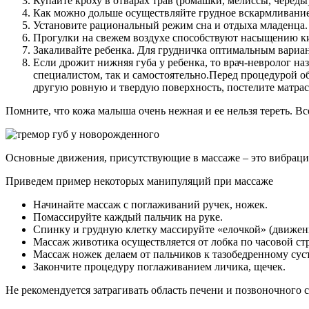
Купайте кроху в отварах трав (ромашки, мелиссы, череды)
Как можно дольше осуществляйте грудное вскармливание,
Установите рациональный режим сна и отдыха младенца. 
Прогулки на свежем воздухе способствуют насыщению ки
Закаливайте ребенка. Для грудничка оптимальным вариан
Если дрожит нижняя губа у ребенка, то врач-невролог на
специалистом, так и самостоятельно.Перед процедурой 
другую ровную и твердую поверхность, постелите матраси
Помните, что кожа малыша очень нежная и ее нельзя тереть. Вс
Основные движения, присутствующие в массаже – это вибрация
Приведем пример некоторых манипуляций при массаже
Начинайте массаж с поглаживаний ручек, ножек.
Помассируйте каждый пальчик на руке.
Спинку и грудную клетку массируйте «елочкой» (движения
Массаж животика осуществляется от лобка по часовой стр
Массаж ножек делаем от пальчиков к тазобедренному суст
Закончите процедуру поглаживанием личика, щечек.
Не рекомендуется затрагивать область печени и позвоночног