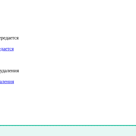
едается
даления