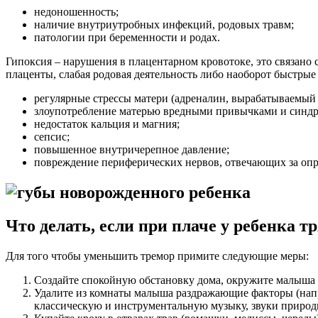
недоношенность;
наличие внутриутробных инфекций, родовых травм;
патологии при беременности и родах.
Гипоксия – нарушения в плацентарном кровотоке, это связано
плаценты, слабая родовая деятельность либо наоборот быстры
регулярные стрессы матери (адреналин, вырабатываемый 
злоупотребление матерью вредными привычками и синдром
недостаток кальция и магния;
сепсис;
повышенное внутричерепное давление;
повреждение периферических нервов, отвечающих за оп
Что делать, если при плаче у ребенка т
Для того чтобы уменьшить тремор примите следующие меры:
Создайте спокойную обстановку дома, окружите малыша л
Удалите из комнаты малыша раздражающие факторы (напр
классическую и инструментальную музыку, звуки природ