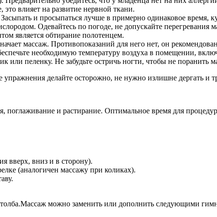
. Предварительно убедитесь, что у младенца нет на них аллерги
 это влияет на развитие нервной ткани.
Засыпать и просыпаться лучше в примерно одинаковое время, к
слородом. Одевайтесь по погоде, не допускайте перегревания 
том является обтирание полотенцем.
значает массаж. Противопоказаний для него нет, он рекомендова
обеспечьте необходимую температуру воздуха в помещении, вклю
к или пеленку. Не забудьте остричь ногти, чтобы не поранить 
е упражнения делайте осторожно, не нужно излишне дергать и тр
, поглаживание и растирание. Оптимальное время для процедур
 вверх, вниз и в сторону).
елке (аналогичен массажу при коликах).
аву.
о столба.Массаж можно заменить или дополнить следующими ги