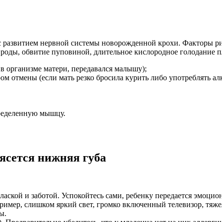
 с развитием нервной системы новорожденной крохи. Факторы р
е роды, обвитие пуповиной, длительное кислородное голодание п
в организме матери, передавался малышу);
 отмены (если мать резко бросила курить либо употреблять алк
ределенную мышцу.
рясется нижняя губа
аской и заботой. Успокойтесь сами, ребенку передается эмоцион
имер, слишком яркий свет, громко включенный телевизор, тяж
ы.