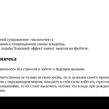
 ней (упражнение «молоточек»);
вания и пощипывания спины младенца.
ходьбы.Хороший эффект имеют занятия на фитболе.
дничка
енности без стрессов и заботе о будущем малыше.
етственна не только за свою жизнь, но и за жизнь своего крохи
ии с окружающим миром, находите в себе силы избегать стресс
аниями, то их стоит вылечить, потому что плоду при рождении
ния.