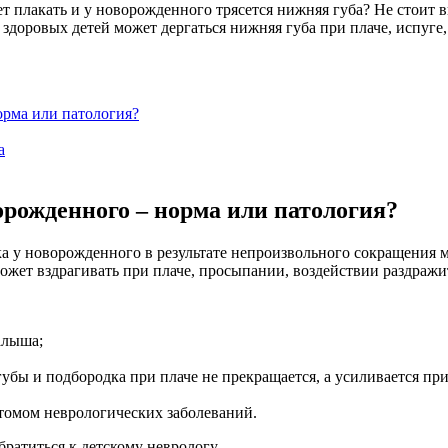
т плакать и у новорожденного трясется нижняя губа? Не стоит вп
 здоровых детей может дергаться нижняя губа при плаче, испуге
орма или патология?
а
орожденного – норма или патология?
у новорожденного в результате непроизвольного сокращения мы
 может вздрагивать при плаче, просыпании, воздействии раздражит
алыша;
 губы и подбородка при плаче не прекращается, а усиливается 
томом неврологических заболеваний.
ратиться к детскому неврологу.