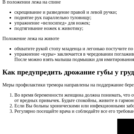
В положении лежа на спине
скрещивание и разведение правой и левой ручки;
поднятие рук параллельно туловищу;
упражнение «велосипед» для ножек;
подтягивание ножек к животику;
Положение лежа на животе
обхватите рукой стопу младенца и легонько постучите по
упражнение «куры» заключается в чередовании поглажи
После можно взять малыша подмышки для имитирования 
Как предупредить дрожание губы у гру
Меры профилактики тремора направлены на поддержание берем
Во время беременности женщина должна понимать, что отв
от вредных привычек. Будьте спокойны, живите в гармон
Если Вы больны хроническими или инфекционными заболев
Регулярно посещайте врача и соблюдайте все его требова