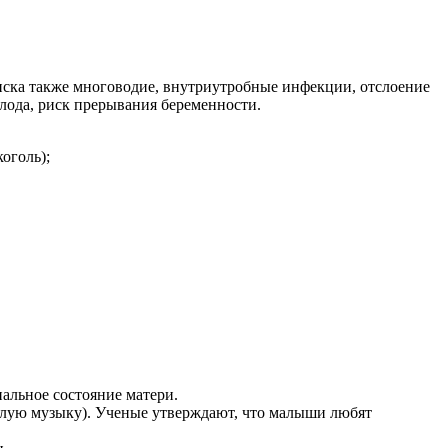
иска также многоводие, внутриутробные инфекции, отслоение
лода, риск прерывания беременности.
оголь);
альное состояние матери.
елую музыку). Ученые утверждают, что малыши любят