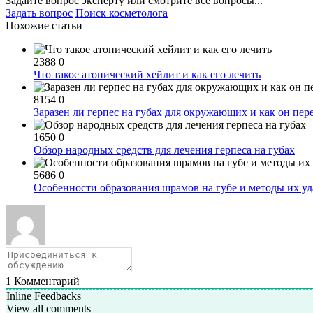
Задайте вопрос эксперту или смотрите все вопросы...
Задать вопрос
Поиск косметолога
Похожие статьи
2388
0
Что такое атопический хейлит и как его лечить
8154
0
Заразен ли герпес на губах для окружающих и как он пер
1650
0
Обзор народных средств для лечения герпеса на губах
5686
0
Особенности образования шрамов на губе и методы их у
1
Комментарий
Inline Feedbacks
View all comments