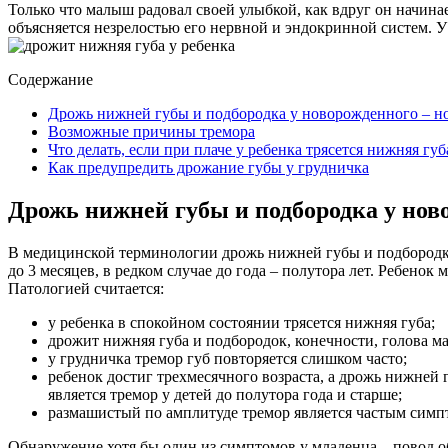
Только что малыш радовал своей улыбкой, как вдруг он начинае
объясняется незрелостью его нервной и эндокринной систем. У
Содержание
Дрожь нижней губы и подбородка у новорожденного – н
Возможные причины тремора
Что делать, если при плаче у ребенка трясется нижняя губ
Как предупредить дрожание губы у грудничка
Дрожь нижней губы и подбородка у нов
В медицинской терминологии дрожь нижней губы и подбородка 
до 3 месяцев, в редком случае до года – полутора лет. Ребенок
Патологией считается:
у ребенка в спокойном состоянии трясется нижняя губа;
дрожит нижняя губа и подбородок, конечности, голова м
у грудничка тремор губ повторяется слишком часто;
ребенок достиг трехмесячного возраста, а дрожь нижней
является тремор у детей до полутора года и старше;
размашистый по амплитуде тремор является частым симп
Обнаружение хотя бы один из симптомов у младенца – повод об