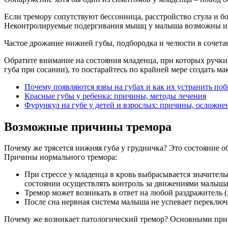
Если тремору сопутствуют бессонница, расстройство стула и б
Неконтролируемые подергивания мышц у малыша возможны из-з
Частое дрожание нижней губы, подбородка и челюсти в сочет
Обратите внимание на состояния младенца, при которых ручки,
губа при сосании), то постарайтесь по крайней мере создать м
Почему появляются язвы на губах и как их устранить по
Красные губы у ребенка: причины, методы лечения
Фурункул на губе у детей и взрослых: причины, осложнен
Возможные причины тремора
Почему же трясется нижняя губа у грудничка? Это состояние 
Причины нормального тремора:
При стрессе у младенца в кровь выбрасывается значител
состоянии осуществлять контроль за движениями малыша
Тремор может возникать в ответ на любой раздражитель (хо
После сна нервная система малыша не успевает переключ
Почему же возникает патологический тремор? Основными пр