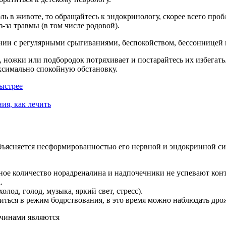
оль в животе, то обращайтесь к эндокринологу, скорее всего пр
а травмы (в том числе родовой).
ании с регулярными срыгиваниями, беспокойством, бессонницей
 ножки или подбородок потряхивает и постарайтесь их избегать
аксимально спокойную обстановку.
быстрее
ия, как лечить
объясняется несформированностью его нервной и эндокринной си
ьное количество норадреналина и надпочечники не успевают кон
.
лод, голод, музыка, яркий свет, стресс).
иться в режим бодрствования, в это время можно наблюдать др
ичинами являются