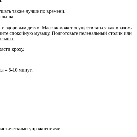
и.
ушать также лучше по времени.
малыша.
н и здоровым детям. Массаж может осуществляться как врачом-
чите спокойную музыку. Подготовьте пеленальный столик или
малыша.
ясти кроху.
ы – 5-10 минут.
мнастическими упражнениями