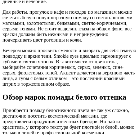
дневные и вечерние.
Для работы, прогулок в кафе и походов по магазинам можно
сочетать белую полупрозрачную помаду со светло-розовыми
матовыми, золотистыми, бежевыми, светло-коричневыми,
серыми тенями. Не стоит выделять глаза на общем фоне, все
краски должны быть нежными и непринужденно
подчеркивать цвет роговицы и кожи.
Вечером можно проявить смелость и выбрать для себя темную
подводку и яркие тени. Smokie eyes идеально гармонирует с
губами в светлых тонах. В зависимости от цветотипа,
выбирайте сочетания коричневых, серых, зеленых, сине-
серых, фиолетовых теней. Акцент делается на верхнюю часть
лица, а губы с белым отливом – это последний красивый
штрих в торжественном образе.
Обзор марок помады белого оттенка
Приобрести помаду белоснежного цвета не так уж сложно,
достаточно посетить косметический магазин, где
представлена продукция известных брендов. Но найти
краситель, у которого текстура будет плотной и белой, можно
только в линейке профессиональной косметики.