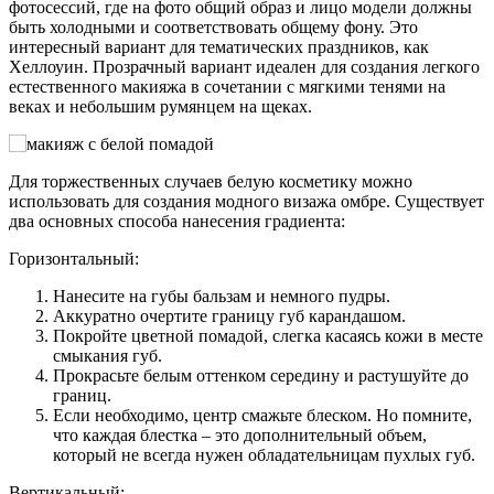
фотосессий, где на фото общий образ и лицо модели должны
быть холодными и соответствовать общему фону. Это
интересный вариант для тематических праздников, как
Хеллоуин. Прозрачный вариант идеален для создания легкого
естественного макияжа в сочетании с мягкими тенями на
веках и небольшим румянцем на щеках.
Для торжественных случаев белую косметику можно
использовать для создания модного визажа омбре. Существует
два основных способа нанесения градиента:
Горизонтальный:
Нанесите на губы бальзам и немного пудры.
Аккуратно очертите границу губ карандашом.
Покройте цветной помадой, слегка касаясь кожи в месте
смыкания губ.
Прокрасьте белым оттенком середину и растушуйте до
границ.
Если необходимо, центр смажьте блеском. Но помните,
что каждая блестка – это дополнительный объем,
который не всегда нужен обладательницам пухлых губ.
Вертикальный: